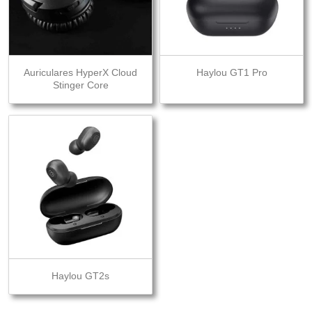
Auriculares HyperX Cloud
Haylou GT1 Pro
Stinger Core
Haylou GT2s