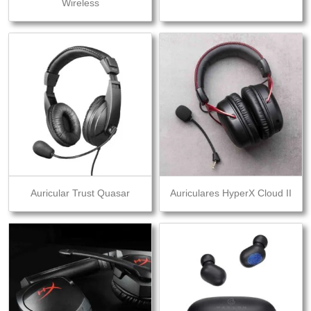
Wireless
Auricular Trust Quasar
Auriculares HyperX Cloud II