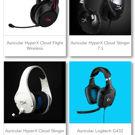
Auricular HyperX Cloud Flight
Auricular HyperX Cloud Stinger
Wireless
7.1
Auricular HyperX Cloud Stinger
Auricular Logitech G432