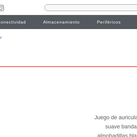
onectividad
Almacenamiento
Periféricos
r
Juego de auricula
suave banda 
almohadillas bl