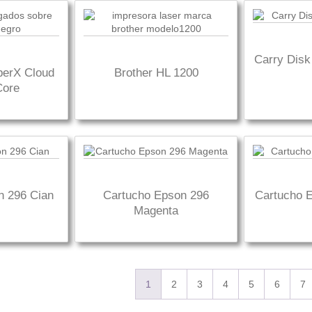
Carry Disk
perX Cloud
Brother HL 1200
Core
n 296 Cian
Cartucho Epson 296
Cartucho 
Magenta
1
2
3
4
5
6
7