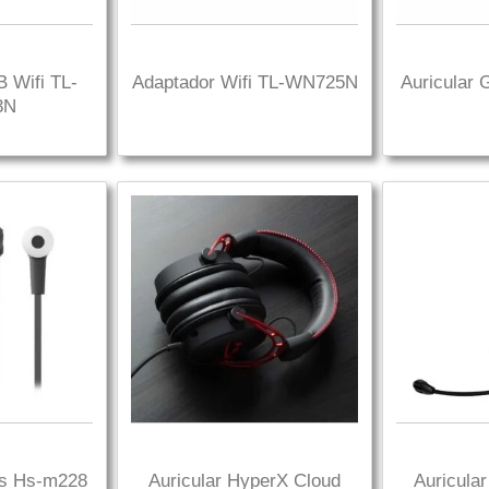
 Wifi TL-
Adaptador Wifi TL-WN725N
Auricular
3N
is Hs-m228
Auricular HyperX Cloud
Auricula