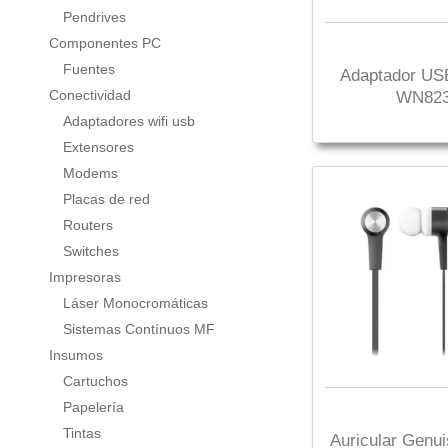
Pendrives
Componentes PC
Fuentes
Adaptador USB
Conectividad
WN82
Adaptadores wifi usb
Extensores
Modems
Placas de red
Routers
Switches
Impresoras
Láser Monocromáticas
Sistemas Contínuos MF
Insumos
Cartuchos
Papelería
Tintas
Auricular Genu