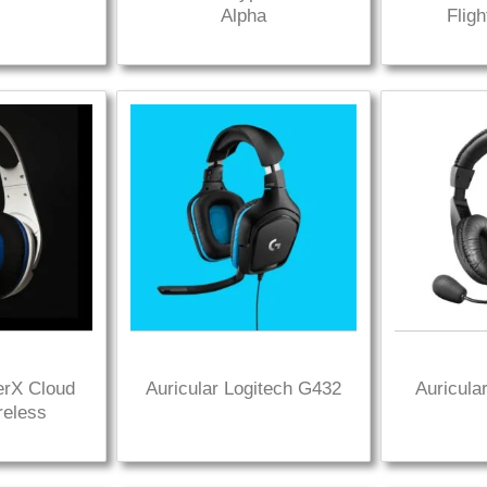
Alpha
Flig
erX Cloud
Auricular Logitech G432
Auricula
reless