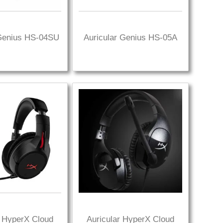
 Genius HS-04SU
Auricular Genius HS-05A
r HyperX Cloud
Auricular HyperX Cloud