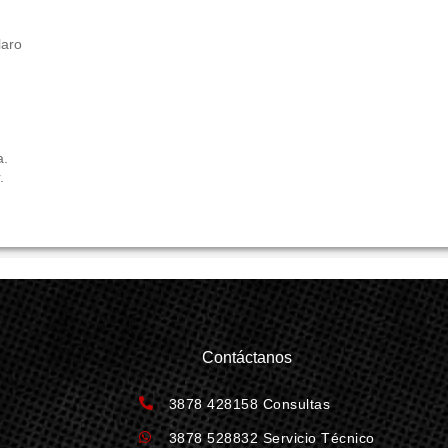
m
laro
a.
.
Contáctanos
3878 428158 Consultas
3878 528832 Servicio Técnico