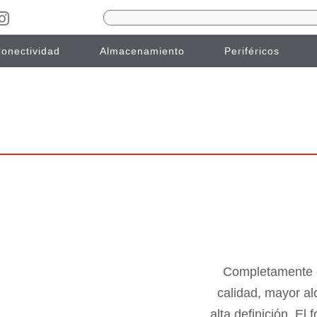
onectividad
Almacenamiento
Periféricos
Completamente d
calidad, mayor alc
alta definición. El 