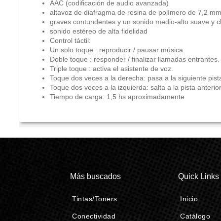
AAC (codificación de audio avanzada)
altavoz de diafragma de resina de polímero de 7,2 m
graves contundentes y un sonido medio-alto suave y c
sonido estéreo de alta fidelidad
Control táctil:
Un solo toque : reproducir / pausar música.
Doble toque : responder / finalizar llamadas entrantes.
Triple toque : activa el asistente de voz.
Toque dos veces a la derecha: pasa a la siguiente pist
Toque dos veces a la izquierda: salta a la pista anterior
Tiempo de carga: 1,5 hs aproximadamente
Más buscados
Quick Links
Tintas/Toners
Inicio
Conectividad
Catálogo