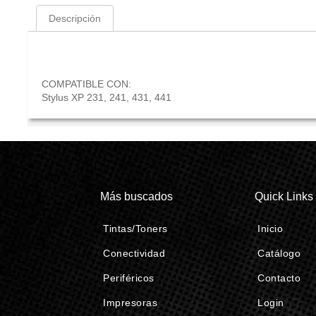
Descripción
Descripción
COMPATIBLE CON:
Stylus XP 231, 241, 431, 441
Más buscados
Quick Links
Tintas/Toners
Inicio
Conectividad
Catálogo
Periféricos
Contacto
Impresoras
Login