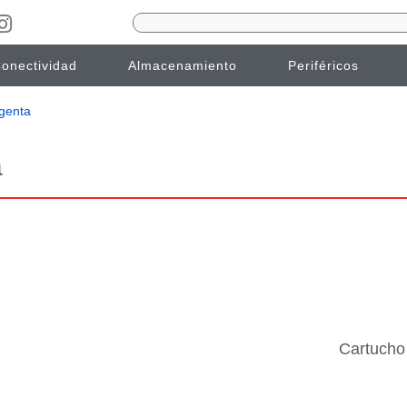
onectividad
Almacenamiento
Periféricos
genta
a
Cartucho