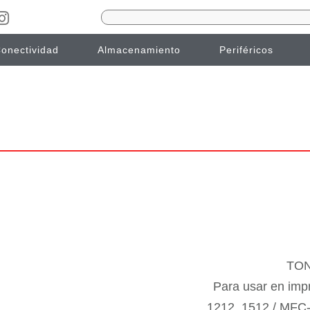
onectividad
Almacenamiento
Periféricos
TON
Para usar en im
1212, 1512 / MFC-