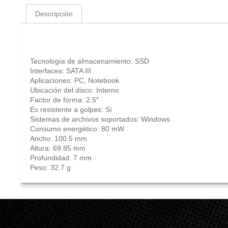
Descripción
Descripción
Tecnología de almacenamiento: SSD
Interfaces: SATA III
Aplicaciones: PC, Notebook
Ubicación del disco: Interno
Factor de forma: 2.5″
Es resistente a golpes: Sí
Sistemas de archivos soportados: Windows
Consumo energético: 80 mW
Ancho: 100.5 mm
Altura: 69.85 mm
Profundidad: 7 mm
Peso: 32.7 g