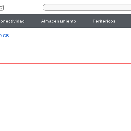
onectividad
Almacenamiento
Periféricos
80 GB